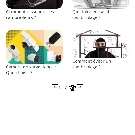
Comment dissuader les
Que faire en cas de
cambrioleurs ?
cambriolage ?
Comment éviter un
Camera de surveillance :
cambriolage ?
Que choisir ?
arrow_back
arrow_forward
1
…
4
5
6
7