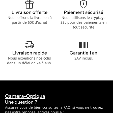
featured_seasonal_and_gifts
encrypted
Livraison offerte
Paiement sécurisé
Nous offrons la livraison à
Nous utilisons le cryptage
partir de 60€ d'achat
SSL pour des paiements en
tout sécurité
delivery_truck_speed
barcode
Livraison rapide
Garantie 1 an
Nous expédions nos colis
SAV inclus.
dans un délai de 24 à 48h.
Camera-Optiqua
Une question ?
Assurez-vous de bien consultez la
FAQ
, si vous ne trouvez
pas votre réponse, écrivez nous à :