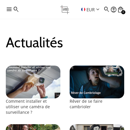
menu
search
search
account_circle
local_mall
keyboard_arrow_down
EUR
0
Actualités
Comment installer et
Rêver de se faire
utiliser une caméra de
cambrioler
surveillance ?