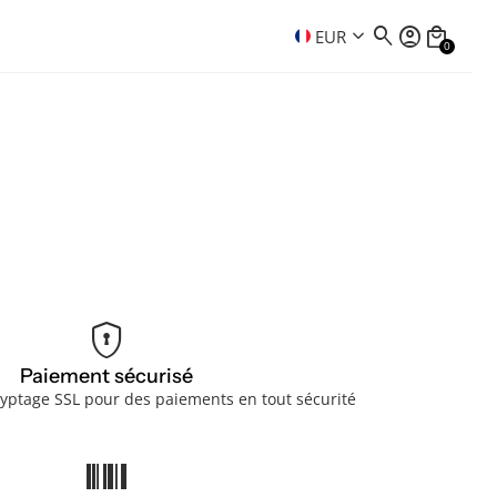
search
account_circle
local_mall
keyboard_arrow_down
EUR
0
encrypted
Paiement sécurisé
cryptage SSL pour des paiements en tout sécurité
barcode