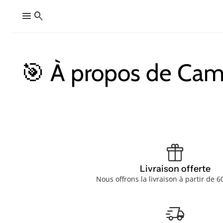
menu
search
🎯 À propos de Ca
featured_seasonal_and_gifts
Livraison offerte
Nous offrons la livraison à partir de 6
delivery_truck_speed