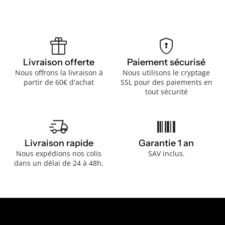
featured_seasonal_and_gifts
encrypted
Livraison offerte
Paiement sécurisé
Nous offrons la livraison à
Nous utilisons le cryptage
partir de 60€ d'achat
SSL pour des paiements en
tout sécurité
delivery_truck_speed
barcode
Livraison rapide
Garantie 1 an
Nous expédions nos colis
SAV inclus.
dans un délai de 24 à 48h.