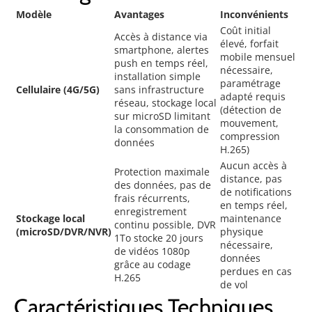
Modèle
Avantages
Inconvénients
Coût initial
Accès à distance via
élevé, forfait
smartphone, alertes
mobile mensuel
push en temps réel,
nécessaire,
installation simple
paramétrage
Cellulaire (4G/5G)
sans infrastructure
adapté requis
réseau, stockage local
(détection de
sur microSD limitant
mouvement,
la consommation de
compression
données
H.265)
Aucun accès à
Protection maximale
distance, pas
des données, pas de
de notifications
frais récurrents,
en temps réel,
enregistrement
Stockage local
maintenance
continu possible, DVR
(microSD/DVR/NVR)
physique
1To stocke 20 jours
nécessaire,
de vidéos 1080p
données
grâce au codage
perdues en cas
H.265
de vol
Caractéristiques Techniques