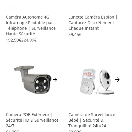
Caméra Autonome 4G
Lunette Caméra Espion |
Infrarouge Pilotable par
Capturez Discrètement
Téléphone | Surveillance
Chaque Instant
Haute Sécurité
59,45€
192,90€
224,99€
arrow_forward
arrow_forward
Caméra POE Extérieur |
Caméra de Surveillance
Sécurité HD & Surveillance
Bébé | Sécurité &
24/7
Tranquillité 24h/24
64,99€
89,99€