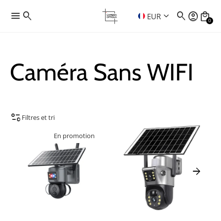
menu
search
search
account_circle
local_mall
keyboard_arrow_down
EUR
0
Caméra Sans WIFI
page_info
Filtres et tri
En promotion
arrow_forward