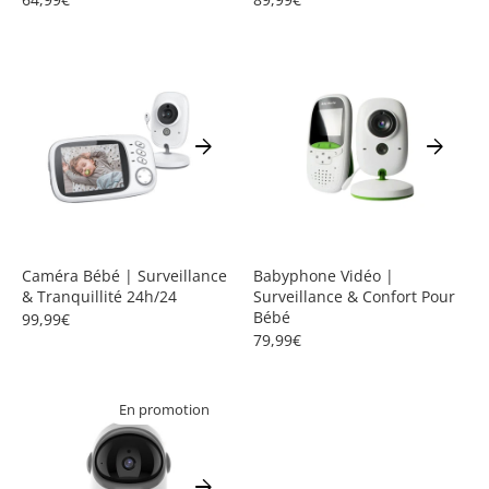
arrow_forward
arrow_forward
Caméra Bébé | Surveillance
Babyphone Vidéo |
& Tranquillité 24h/24
Surveillance & Confort Pour
Bébé
99,99€
79,99€
En promotion
arrow_forward