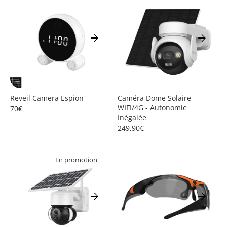
arrow_forward
arrow_forward
Reveil Camera Espion
Caméra Dome Solaire
WIFI/4G - Autonomie
70€
Inégalée
249,90€
En promotion
arrow_forward
arrow_forward