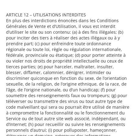
ARTICLE 12 – UTILISATIONS INTERDITES
En plus des interdictions énoncées dans les Conditions
Générales de Vente et d’Utilisation, il vous est interdit
d’utiliser le site ou son contenu: (a) à des fins illégales; (b)
pour inciter des tiers à réaliser des actes illégaux ou à y
prendre part; (c) pour enfreindre toute ordonnance
régionale ou toute loi, règle ou régulation internationale,
fédérale, provinciale ou étatique; (d) pour porter atteinte à
ou violer nos droits de propriété intellectuelle ou ceux de
tierces parties; (e) pour harceler, maltraiter, insulter,
blesser, diffamer, calomnier, dénigrer, intimider ou
discriminer quiconque en fonction du sexe, de l’orientation
sexuelle, de la religion, de l’origine ethnique, de la race, de
l’âge, de l’origine nationale, ou d’un handicap; (f) pour
soumettre des renseignements faux ou trompeurs; (g) pour
téléverser ou transmettre des virus ou tout autre type de
code malveillant qui sera ou pourrait être utilisé de manière
à compromettre la fonctionnalité ou le fonctionnement du
Service ou de tout autre site web associé, indépendant, ou
d’Internet; (h) pour recueillir ou suivre les renseignements
personnels d’autrui; (i) pour polluposter, hameçonner,
détourner un domaine, extorquer des informations,