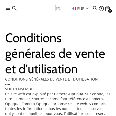
menu
search
search
account_circle
local_mall
keyboard_arrow_down
EUR
0
Conditions
générales de vente
et d'utilisation
CONDITIONS GÉNÉRALES DE VENTE ET D’UTILISATION
----
VUE D’ENSEMBLE
Ce site web est exploité par Camera-Optiqua. Sur ce site, les
termes "nous", "notre" et "nos" font référence à
Camera-
Optiqua
.
Camera-Optiqua
propose ce site web, y compris
toutes les informations, tous les outils et tous les services
qui y sont disponibles pour vous, l’utilisateur, sous réserve