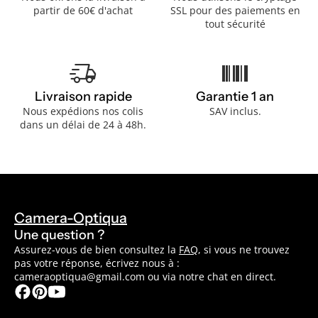
partir de 60€ d'achat
SSL pour des paiements en
tout sécurité
delivery_truck_speed
barcode
Livraison rapide
Garantie 1 an
Nous expédions nos colis
SAV inclus.
dans un délai de 24 à 48h.
Camera-Optiqua
Une question ?
Assurez-vous de bien consultez la
FAQ
, si vous ne trouvez
pas votre réponse, écrivez nous à :
cameraoptiqua@gmail.com ou via notre chat en direct.