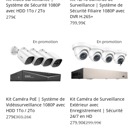
Système de Sécurité 1080P
Surveillance | Système de
avec HDD 1To / 2To
Sécurité Filiaire 1080P avec
DVR H.265+
279€
799,99€
En promotion
En promotion
arrow_forward
arrow_forward
Kit Caméra PoE | Système de
Kit Caméra de Surveillance
Vidéosurveillance 1080P avec
Extérieur avec
HDD 1To / 2To
Enregistrement | Sécurité
24/7 en HD
279€
303,26€
279,90€
299,99€