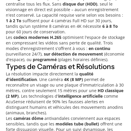
centralise tous les flux. Sans
disque dur (HDD)
, seul le
visionnage en direct est possible – aucun enregistrement
n'est conservé. La capacité requise varie selon vos besoins :
1 à 2 To
suffisent pour 4 caméras Full HD sur 30 jours,
tandis qu'un système 8 caméras en 4K nécessite
6 à 8 To
pour 60 jours de conservation.
Les
codecs modernes H.265
optimisent l'espace de stockage
en compressant les vidéos sans perte de qualité. Trois
modes d'enregistrement s'offrent à vous :
en continu
(surveillance 24/7),
sur détection de mouvement
(économie
d'espace), ou
programmé
(plages horaires définies).
Types de Caméras et Résolutions
La résolution impacte directement la
qualité
d'identification
. Une caméra
4K (8 MP)
permet de
reconnaître un visage ou une plaque d'immatriculation à 30
mètres, contre seulement 15 mètres pour une
HD classique
(2 MP)
. Les technologies d'
intelligence artificielle
comme
AcuSense réduisent de 90% les fausses alertes en
distinguant humains et véhicules des mouvements anodins
(animaux, branches).
Les
caméras dôme
antivandales conviennent aux espaces
sensibles, tandis que les
modèles tube (bullet)
offrent une
forte dissuasion visuelle. Pour un suivi dynamique, les