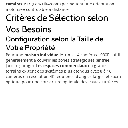
caméras PTZ
(Pan-Tilt-Zoom) permettent une orientation
motorisée contrôlable à distance.
Critères de Sélection selon
Vos Besoins
Configuration selon la Taille de
Votre Propriété
Pour une
maison individuelle
, un kit 4 caméras 1080P suffit
généralement à couvrir les zones stratégiques (entrée,
jardin, garage). Les
espaces commerciaux
ou grands
terrains exigent des systèmes plus étendus avec 8 à 16
caméras en résolution 4K, équipées d'angles larges et zoom
optique pour une couverture optimale des vastes surfaces.
Options de Connectivité
Les
kits filaires
garantissent une stabilité maximale pour les
installations fixes. Les
systèmes sans fil WiFi
séduisent par
leur simplicité d'installation, mais attention aux limitations :
chaque caméra doit rester proche du routeur pour éviter les
pertes de signal. Certains modèles intègrent des
modules
4G
pour garantir une connexion stable même en zones