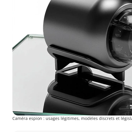
Caméra espion : usages légitimes, modèles discrets et législ