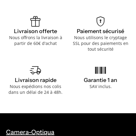
featured_seasonal_and_gifts
encrypted
Livraison offerte
Paiement sécurisé
Nous offrons la livraison à
Nous utilisons le cryptage
partir de 60€ d'achat
SSL pour des paiements en
tout sécurité
delivery_truck_speed
barcode
Livraison rapide
Garantie 1 an
Nous expédions nos colis
SAV inclus.
dans un délai de 24 à 48h.
Camera-Optiqua