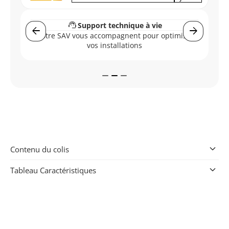
support_agent
s
Support technique à vie
arrow_back
arrow_forward
Vo
Notre SAV vous accompagnent pour optimiser
s
vos installations
keyboard_arrow_down
Contenu du colis
keyboard_arrow_down
Tableau Caractéristiques