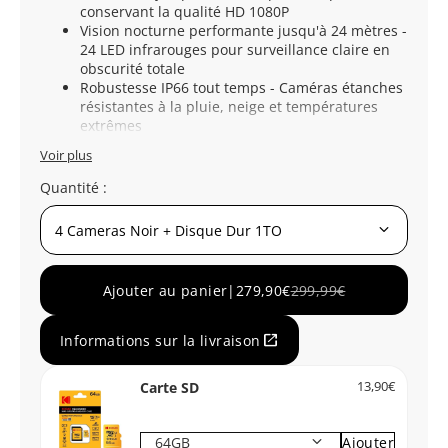
conservant la qualité HD 1080P
Vision nocturne performante jusqu'à 24 mètres -
24 LED infrarouges pour surveillance claire en
obscurité totale
Robustesse IP66 tout temps - Caméras étanches
résistantes à la pluie, neige et températures
extrêmes
Voir plus
Quantité :
keyboard_arrow_down
Ajouter au panier
|
279,90€
299,99€
open_in_new
Informations sur la livraison
Carte SD
13,90€
keyboard_arrow_down
Ajouter