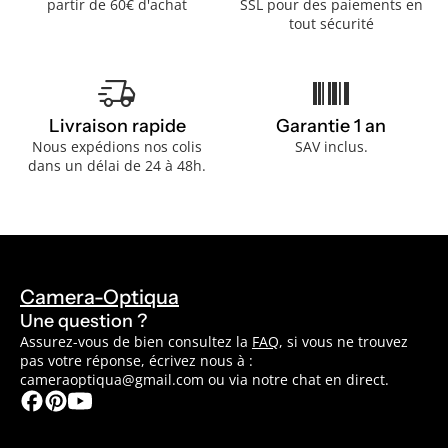
partir de 60€ d'achat
SSL pour des paiements en
tout sécurité
delivery_truck_speed
barcode
Livraison rapide
Garantie 1 an
Nous expédions nos colis
SAV inclus.
dans un délai de 24 à 48h.
Camera-Optiqua
Une question ?
Assurez-vous de bien consultez la
FAQ
, si vous ne trouvez
pas votre réponse, écrivez nous à :
cameraoptiqua@gmail.com ou via notre chat en direct.