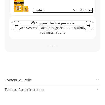
keyboard_arrow_down
Ajouter
support_agent
s
Support technique à vie
arrow_back
arrow_forward
Vo
Notre SAV vous accompagnent pour optimiser
s
vos installations
keyboard_arrow_down
Contenu du colis
keyboard_arrow_down
Tableau Caractéristiques