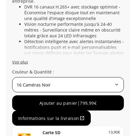
entreprise.
DVR 16 canaux H.265+ avec stockage optimisé -
Économise l'espace disque tout en maintenant
une qualité d'image exceptionnelle
Vision nocturne performante jusqu'à 24-40
mètres - Surveillance claire même en obscurité
totale grâce aux 24 LED infrarouges
Détection intelligente avec alertes instantanées -
Notifications push et e-mail personnalisables
sur zones définies pour éviter les fausses alertes
Voir plus
Couleur & Quantité :
keyboard_arrow_down
Ajouter au panier
|
799,99€
open_in_new
Informations sur la livraison
Carte SD
13,90€