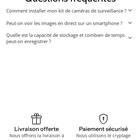
keyboard_arrow_down
Comment installer mon kit de caméras de surveillance ?
keyboard_arrow_down
Peut-on voir les images en direct sur un smartphone ?
Quelle est la capacité de stockage et combien de temps
keyboard_arrow_down
peut-on enregistrer ?
featured_seasonal_and_gifts
encrypted
Livraison offerte
Paiement sécurisé
Nous offrons la livraison à
Nous utilisons le cryptage