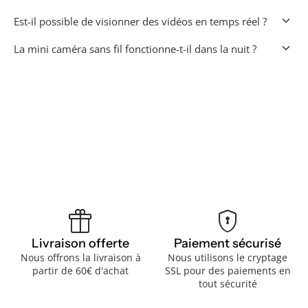
keyboard_arrow_down
Est-il possible de visionner des vidéos en temps réel ?
keyboard_arrow_down
La mini caméra sans fil fonctionne-t-il dans la nuit ?
featured_seasonal_and_gifts
encrypted
Livraison offerte
Paiement sécurisé
Nous offrons la livraison à
Nous utilisons le cryptage
partir de 60€ d'achat
SSL pour des paiements en
tout sécurité