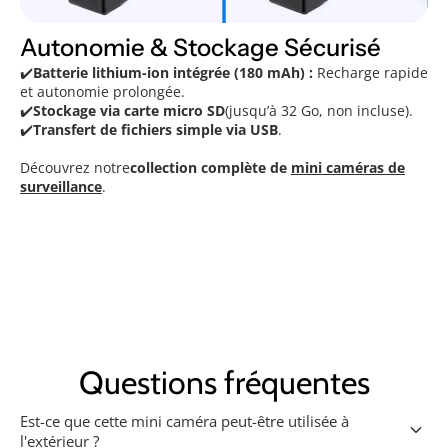
Autonomie & Stockage Sécurisé
✔️
Batterie lithium-ion intégrée (180 mAh) :
Recharge rapide
et autonomie prolongée.
✔️
Stockage via carte micro SD
(jusqu’à 32 Go, non incluse).
✔️
Transfert de fichiers simple via USB
.
Découvrez notre
collection complète de
mini caméras de
surveillance
.
Questions fréquentes
Est-ce que cette mini caméra peut-être utilisée à
keyboard_arrow_down
l'extérieur ?