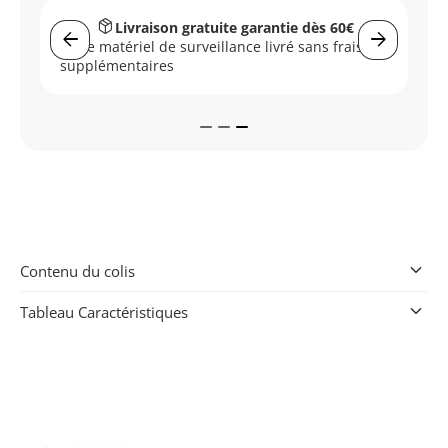
package_2
Livraison gratuite garantie dès 60€
arrow_back
arrow_forward
Votre matériel de surveillance livré sans frais
r
supplémentaires
keyboard_arrow_down
Contenu du colis
keyboard_arrow_down
Tableau Caractéristiques