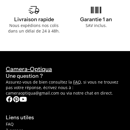
delivery_truck_speed
barcode
Livraison rapide
Garantie 1 an
Nous expédions nos colis
SAV inclus.
dans un délai de 24 à 48h.
Camera-Optiqua
Une question ?
Assurez-vous de bien consultez la
FAQ
, si vous ne trouvez
pas votre réponse, écrivez nous à :
cameraoptiqua@gmail.com ou via notre chat en direct.
Liens utiles
FAQ