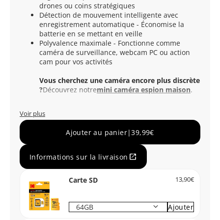
drones ou coins stratégiques
Détection de mouvement intelligente avec
enregistrement automatique - Économise la
batterie en se mettant en veille
Polyvalence maximale - Fonctionne comme
caméra de surveillance, webcam PC ou action
cam pour vos activités
Vous cherchez une caméra encore plus discrète
?
Découvrez notre
mini caméra espion maison
.
Voir plus
Ajouter au panier
|
39,99€
open_in_new
Informations sur la livraison
Carte SD
13,90€
keyboard_arrow_down
Ajouter