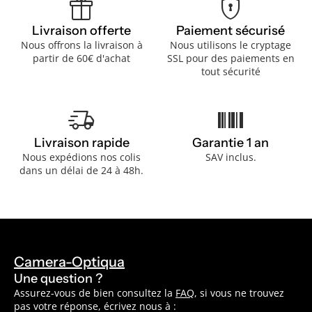
featured_seasonal_and_gifts
encrypted
Livraison offerte
Paiement sécurisé
Nous offrons la livraison à
Nous utilisons le cryptage
partir de 60€ d'achat
SSL pour des paiements en
tout sécurité
delivery_truck_speed
barcode
Livraison rapide
Garantie 1 an
Nous expédions nos colis
SAV inclus.
dans un délai de 24 à 48h.
Camera-Optiqua
Une question ?
Assurez-vous de bien consultez la
FAQ
, si vous ne trouvez
pas votre réponse, écrivez nous à :