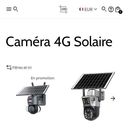
menu
search
search
account_circle
local_mall
keyboard_arrow_down
EUR
0
Caméra 4G Solaire
page_info
Filtres et tri
En promotion
arrow_forward