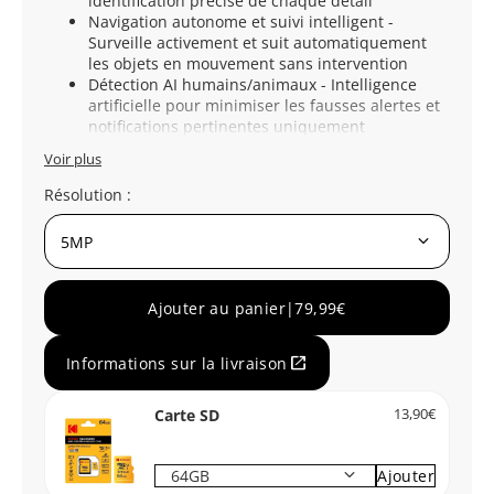
identification précise de chaque détail
Navigation autonome et suivi intelligent -
Surveille activement et suit automatiquement
les objets en mouvement sans intervention
Détection AI humains/animaux - Intelligence
artificielle pour minimiser les fausses alertes et
notifications pertinentes uniquement
Voir plus
Résolution :
keyboard_arrow_down
Ajouter au panier
|
79,99€
open_in_new
Informations sur la livraison
Carte SD
13,90€
keyboard_arrow_down
Ajouter