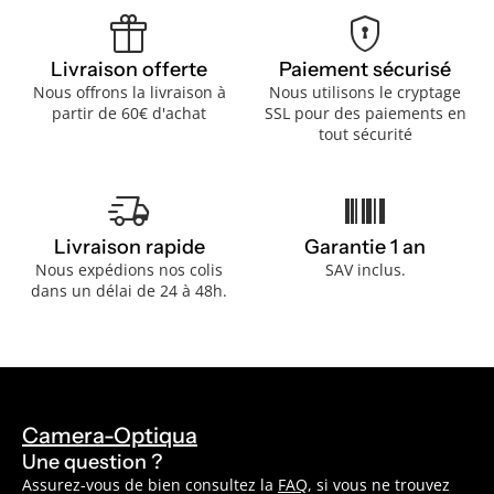
featured_seasonal_and_gifts
encrypted
Livraison offerte
Paiement sécurisé
Nous offrons la livraison à
Nous utilisons le cryptage
partir de 60€ d'achat
SSL pour des paiements en
tout sécurité
delivery_truck_speed
barcode
Livraison rapide
Garantie 1 an
Nous expédions nos colis
SAV inclus.
dans un délai de 24 à 48h.
Camera-Optiqua
Une question ?
Assurez-vous de bien consultez la
FAQ
, si vous ne trouvez