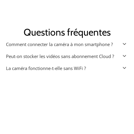
Questions fréquentes
keyboard_arrow_down
Comment connecter la caméra à mon smartphone ?
keyboard_arrow_down
Peut-on stocker les vidéos sans abonnement Cloud ?
keyboard_arrow_down
La caméra fonctionne-t-elle sans WiFi ?