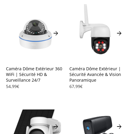
arrow_forward
arrow_forward
Caméra Dôme Extérieur 360
Caméra Dôme Extérieur |
WiFi | Sécurité HD &
Sécurité Avancée & Vision
Surveillance 24/7
Panoramique
54,99€
67,99€
arrow_forward
arrow_forward