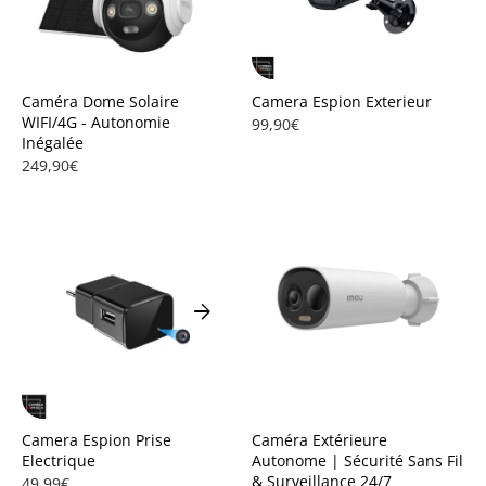
Caméra Dome Solaire
Camera Espion Exterieur
WIFI/4G - Autonomie
99,90€
Inégalée
249,90€
arrow_forward
Camera Espion Prise
Caméra Extérieure
Electrique
Autonome | Sécurité Sans Fil
& Surveillance 24/7
49,99€