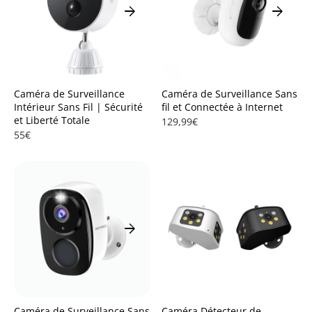
arrow_forward
arrow_forward
Caméra de Surveillance
Caméra de Surveillance Sans
Intérieur Sans Fil | Sécurité
fil et Connectée à Internet
et Liberté Totale
129,99€
55€
arrow_forward
Caméra de Surveillance Sans
Caméra Détecteur de