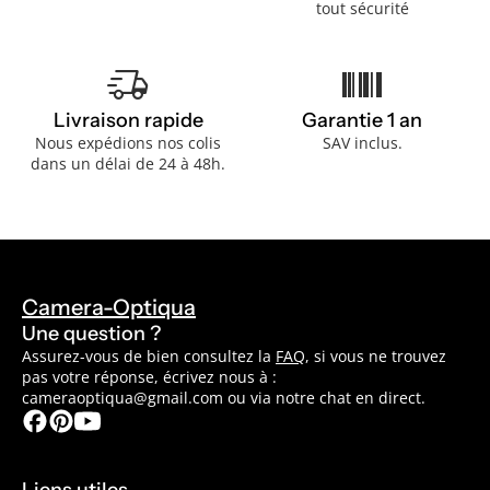
tout sécurité
delivery_truck_speed
barcode
Livraison rapide
Garantie 1 an
Nous expédions nos colis
SAV inclus.
dans un délai de 24 à 48h.
Camera-Optiqua
Une question ?
Assurez-vous de bien consultez la
FAQ
, si vous ne trouvez
pas votre réponse, écrivez nous à :
cameraoptiqua@gmail.com ou via notre chat en direct.