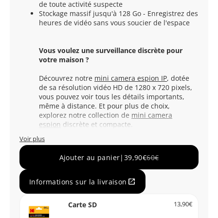
de toute activité suspecte
Stockage massif jusqu'à 128 Go - Enregistrez des
heures de vidéo sans vous soucier de l'espace
Vous voulez une surveillance discrète pour
votre maison ?
Découvrez notre
mini camera espion IP
, dotée
de sa résolution vidéo HD de 1280 x 720 pixels,
vous pouvez voir tous les détails importants,
même à distance. Et pour plus de choix,
explorez notre collection de
mini camera
espion
discrète et compacte.
Voir plus
Ajouter au panier
|
39,90€
60€
open_in_new
Informations sur la livraison
Carte SD
13,90€