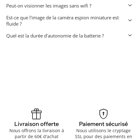
keyboard_arrow_down
Peut-on visionner les images sans wifi ?
Est-ce que l'image de la caméra espion miniature est
keyboard_arrow_down
fluide ?
keyboard_arrow_down
Quel est la durée d'autonomie de la batterie ?
featured_seasonal_and_gifts
encrypted
Livraison offerte
Paiement sécurisé
Nous offrons la livraison à
Nous utilisons le cryptage
partir de 60€ d'achat
SSL pour des paiements en