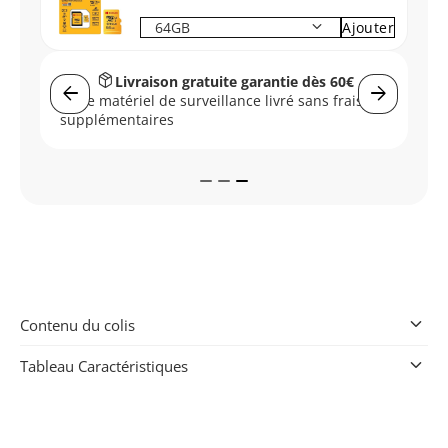
keyboard_arrow_down
Ajouter
package_2
Livraison gratuite garantie dès 60€
arrow_back
arrow_forward
Votre matériel de surveillance livré sans frais
r
supplémentaires
keyboard_arrow_down
Contenu du colis
keyboard_arrow_down
Tableau Caractéristiques