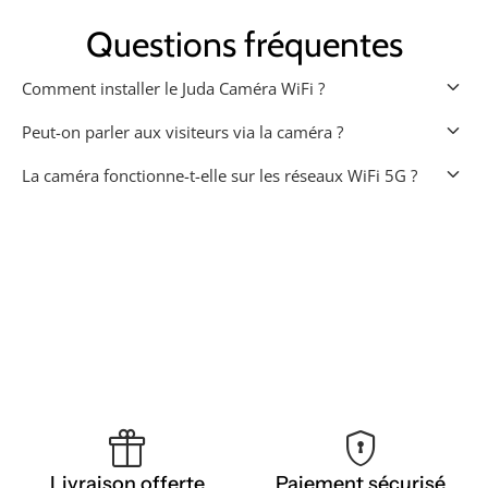
Questions fréquentes
keyboard_arrow_down
Comment installer le Juda Caméra WiFi ?
keyboard_arrow_down
Peut-on parler aux visiteurs via la caméra ?
keyboard_arrow_down
La caméra fonctionne-t-elle sur les réseaux WiFi 5G ?
featured_seasonal_and_gifts
encrypted
Livraison offerte
Paiement sécurisé