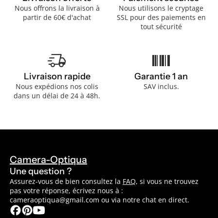
Nous offrons la livraison à
Nous utilisons le cryptage
partir de 60€ d'achat
SSL pour des paiements en
tout sécurité
delivery_truck_speed
barcode
Livraison rapide
Garantie 1 an
Nous expédions nos colis
SAV inclus.
dans un délai de 24 à 48h.
Camera-Optiqua
Une question ?
Assurez-vous de bien consultez la
FAQ
, si vous ne trouvez
pas votre réponse, écrivez nous à :
cameraoptiqua@gmail.com ou via notre chat en direct.