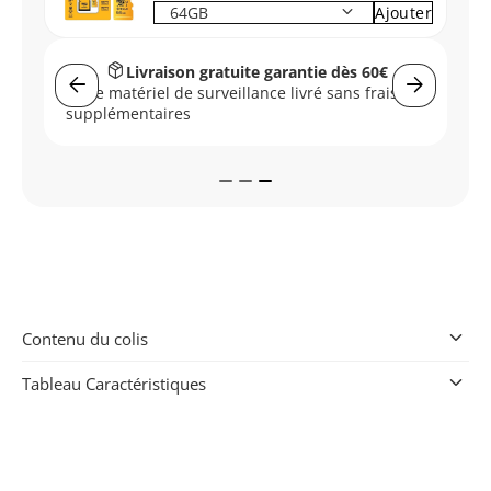
keyboard_arrow_down
Ajouter
package_2
Livraison gratuite garantie dès 60€
arrow_back
arrow_forward
Votre matériel de surveillance livré sans frais
r
supplémentaires
keyboard_arrow_down
Contenu du colis
keyboard_arrow_down
Tableau Caractéristiques