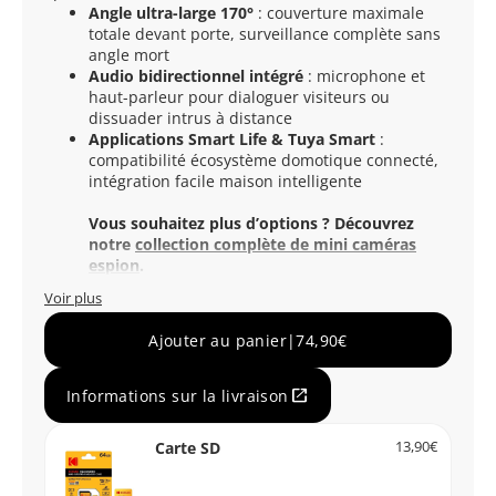
Angle ultra-large 170°
: couverture maximale
totale devant porte, surveillance complète sans
angle mort
Audio bidirectionnel intégré
: microphone et
haut-parleur pour dialoguer visiteurs ou
dissuader intrus à distance
Applications Smart Life & Tuya Smart
:
compatibilité écosystème domotique connecté,
intégration facile maison intelligente
Vous souhaitez plus d’options ? Découvrez
notre
collection complète de mini caméras
espion
.
Voir plus
Ajouter au panier
|
74,90€
open_in_new
Informations sur la livraison
Carte SD
13,90€