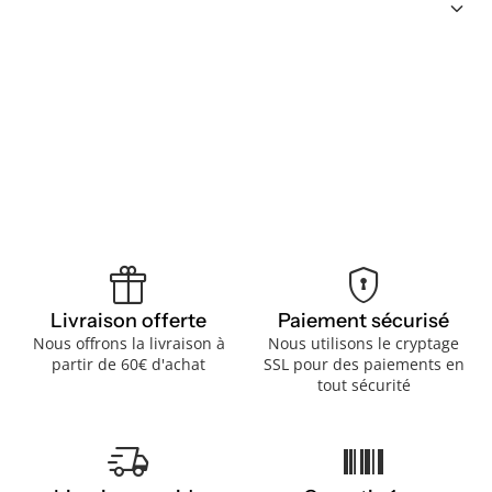
keyboard_arrow_down
featured_seasonal_and_gifts
encrypted
Livraison offerte
Paiement sécurisé
Nous offrons la livraison à
Nous utilisons le cryptage
partir de 60€ d'achat
SSL pour des paiements en
tout sécurité
delivery_truck_speed
barcode