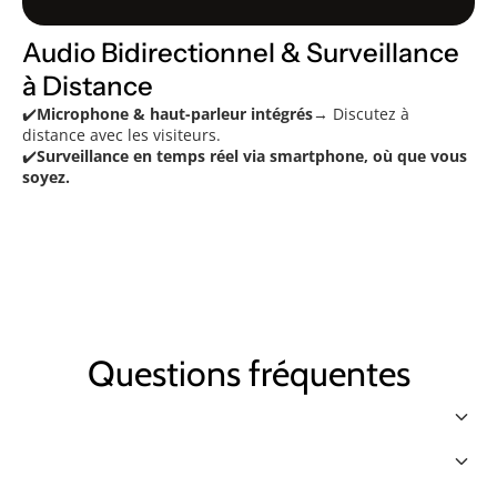
Audio Bidirectionnel & Surveillance
à Distance
✔️
Microphone & haut-parleur intégrés
→ Discutez à
distance avec les visiteurs.
✔️
Surveillance en temps réel via smartphone, où que vous
soyez.
Questions fréquentes
keyboard_arrow_down
keyboard_arrow_down