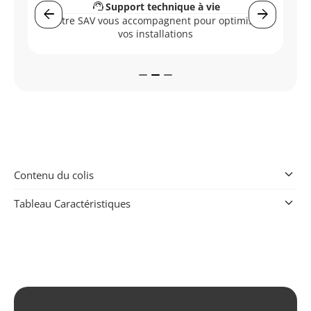
support_agent
s
Support technique à vie
arrow_back
arrow_forward
Vo
Notre SAV vous accompagnent pour optimiser
s
vos installations
keyboard_arrow_down
Contenu du colis
keyboard_arrow_down
Tableau Caractéristiques