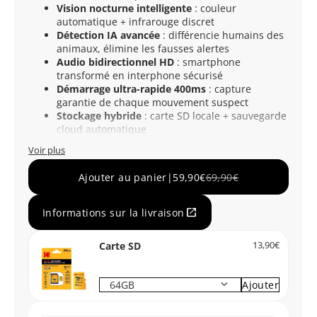
Vision nocturne intelligente
: couleur
automatique + infrarouge discret
Détection IA avancée
: différencie humains des
animaux, élimine les fausses alertes
Audio bidirectionnel HD
: smartphone
transformé en interphone sécurisé
Démarrage ultra-rapide 400ms
: capture
garantie de chaque mouvement suspect
Stockage hybride
: carte SD locale + sauvegarde
cloud automatique
Voir plus
Ajouter au panier
|
59,90€
69,90€
open_in_new
Informations sur la livraison
Carte SD
13,90€
keyboard_arrow_down
Ajouter