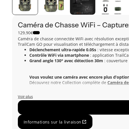
Caméra de Chasse WiFi – Capturez
129,90€
Caméra de chasse connectée WiFi avec résolution excepti
TrailCam GO pour visualisation et téléchargement à dist
Déclenchement ultra-rapide 0.05s
: vitesse except
Contrôle WiFi via smartphone
: application TrailC
Grand angle 130° avec détection 30m
: couverture 
Vous voulez une caméra avec encore plus d’option
Découvrez notre Collection complète de
Caméra de
Voir plus
open_in_new
Informations sur la livraison