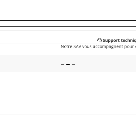
support_agent
Support technique à vie
Notre SAV vous accompagnent pour optimiser vos installations