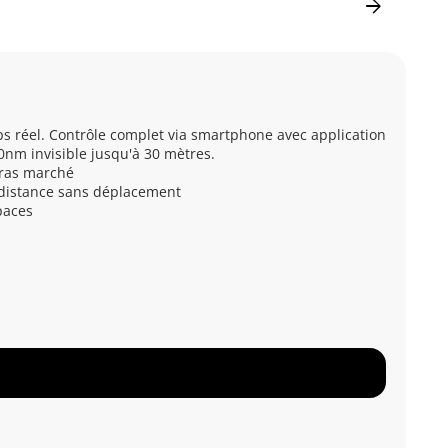
arrow_forward
s réel. Contrôle complet via smartphone avec application
0nm invisible jusqu'à 30 mètres.
éras marché
à distance sans déplacement
paces