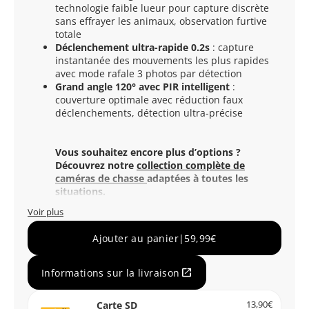
technologie faible lueur pour capture discrète
sans effrayer les animaux, observation furtive
totale
Déclenchement ultra-rapide 0.2s
: capture
instantanée des mouvements les plus rapides
avec mode rafale 3 photos par détection
Grand angle 120° avec PIR intelligent
:
couverture optimale avec réduction faux
déclenchements, détection ultra-précise
Vous souhaitez encore plus d’options ?
Découvrez notre
collection complète de
caméras de chasse
adaptées à toutes les
situations.
Voir plus
Ajouter au panier
|
59,99€
open_in_new
Informations sur la livraison
Carte SD
13,90€