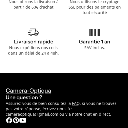
Nous offrons la livraison à
Nous utilisons le cryptage
partir de 60€ d'achat
SSL pour des paiements en
tout sécurité
delivery_truck_speed
barcode
Livraison rapide
Garantie 1 an
Nous expédions nos colis
SAV inclus.
dans un délai de 24 à 48h.
Camera-Optiqua
Une question ?
Assurez-vous de bien consultez la
FAQ
, si vous ne trouvez
pas votre réponse, écrivez nous à :
cameraoptiqua@gmail.com ou via notre chat en direct.