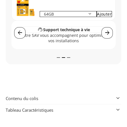
keyboard_arrow_down
Ajouter
support_agent
s
Support technique à vie
arrow_back
arrow_forward
Vo
Notre SAV vous accompagnent pour optimiser
s
vos installations
keyboard_arrow_down
Contenu du colis
keyboard_arrow_down
Tableau Caractéristiques