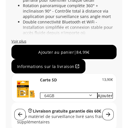
parfaite pour identifier chaque détail
Rotation panoramique complète 360° +
inclinaison 90° - Contrôle total à distance via
application pour surveillance sans angle mort
Double connectivité Bluetooth et WiFi -
Installation simplifiée et connexion stable pour
accès fluide depuis n'importe où
Voir plus
Ajouter au panier
|
84,99€
open_in_new
Informations sur la livraison
Carte SD
13,90€
keyboard_arrow_down
Ajouter
package_2
Livraison gratuite garantie dès 60€
arrow_back
arrow_forward
Votre matériel de surveillance livré sans frais
r
supplémentaires