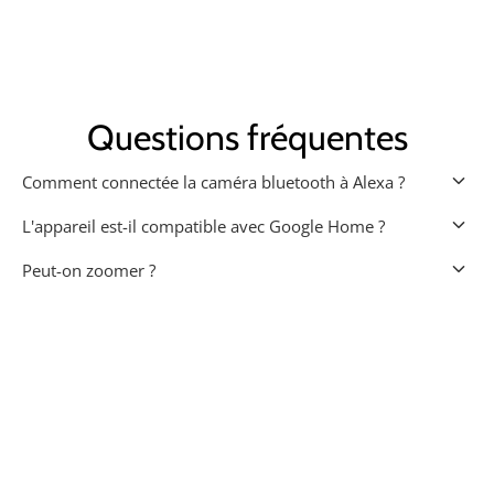
Questions fréquentes
keyboard_arrow_down
Comment connectée la caméra bluetooth à Alexa ?
keyboard_arrow_down
L'appareil est-il compatible avec Google Home ?
keyboard_arrow_down
Peut-on zoomer ?