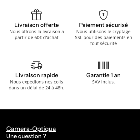
featured_seasonal_and_gifts
encrypted
Livraison offerte
Paiement sécurisé
Nous offrons la livraison à
Nous utilisons le cryptage
partir de 60€ d'achat
SSL pour des paiements en
tout sécurité
delivery_truck_speed
barcode
Livraison rapide
Garantie 1 an
Nous expédions nos colis
SAV inclus.
dans un délai de 24 à 48h.
Camera-Optiqua
Une question ?