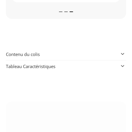
keyboard_arrow_down
Contenu du colis
keyboard_arrow_down
Tableau Caractéristiques