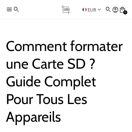
menu
search
search
account_circle
local_mall
keyboard_arrow_down
EUR
0
Comment formater
une Carte SD ?
Guide Complet
Pour Tous Les
Appareils