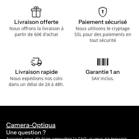
featured_seasonal_and_gifts
encrypted
Livraison offerte
Paiement sécurisé
Nous offrons la livraison à
Nous utilisons le cryptage
partir de 60€ d'achat
SSL pour des paiements en
tout sécurité
delivery_truck_speed
barcode
Livraison rapide
Garantie 1 an
Nous expédions nos colis
SAV inclus.
dans un délai de 24 à 48h.
Camera-Optiqua
Une question ?
Assurez-vous de bien consultez la
FAQ
, si vous ne trouvez