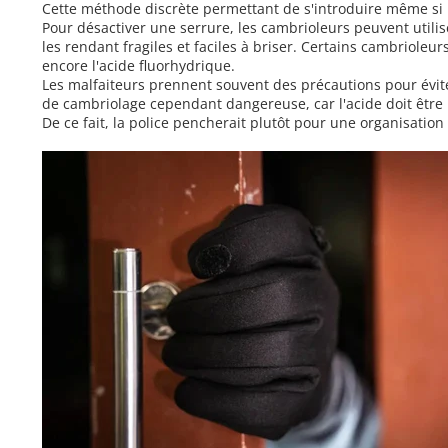
Cette méthode discrète permettant de s'introduire même si 
Pour désactiver une serrure, les cambrioleurs peuvent utilis
les rendant fragiles et faciles à briser. Certains cambrioleu
encore l'acide fluorhydrique.
Les malfaiteurs prennent souvent des précautions pour évit
de cambriolage cependant dangereuse, car l'acide doit être
De ce fait, la police pencherait plutôt pour une organisatio