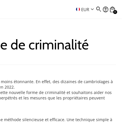
search
account_circle
local_mall
keyboard_arrow_down
EUR
0
e de criminalité
 moins étonnante. En effet, des dizaines de cambriolages à
en 2022.
ette nouvelle forme de criminalité et souhaitons aider nos
 perpétrés et les mesures que les propriétaires peuvent
ne méthode silencieuse et efficace. Une technique simple à