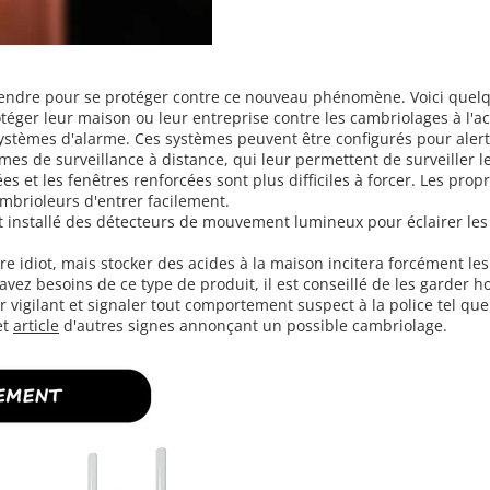
prendre pour se protéger contre ce nouveau phénomène. Voici quelq
téger leur maison ou leur entreprise contre les cambriolages à l'ac
ystèmes d'alarme. Ces systèmes peuvent être configurés pour alerter 
s de surveillance à distance, qui leur permettent de surveiller le
es et les fenêtres renforcées sont plus difficiles à forcer. Les prop
mbrioleurs d'entrer facilement.
nt installé des détecteurs de mouvement lumineux pour éclairer le
re idiot, mais stocker
des acides à la maison incitera forcément les 
ez besoins de ce type de produit, il est conseillé de les garder hor
er vigilant et signaler tout comportement suspect à la police tel q
et
article
d'autres signes annonçant un possible cambriolage.