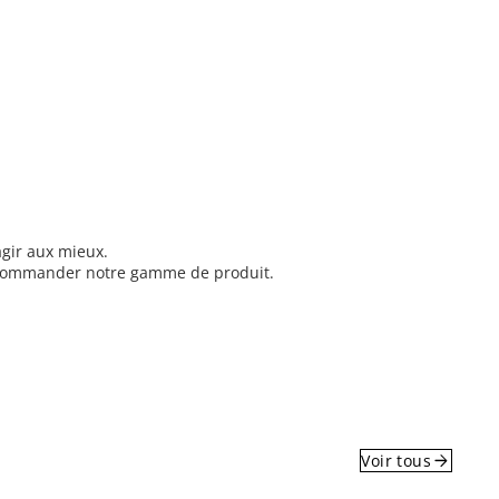
agir aux mieux.
recommander notre gamme de produit.
arrow_forward
Voir tous